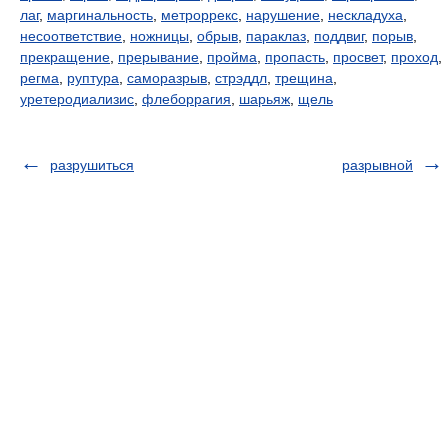
лаг
,
маргинальность
,
метроррекс
,
нарушение
,
нескладуха
,
несоответствие
,
ножницы
,
обрыв
,
параклаз
,
поддвиг
,
порыв
,
прекращение
,
прерывание
,
пройма
,
пропасть
,
просвет
,
проход
,
регма
,
руптура
,
саморазрыв
,
стрэддл
,
трещина
,
уретеродиализис
,
флеборрагия
,
шарьяж
,
щель
разрушиться
разрывной