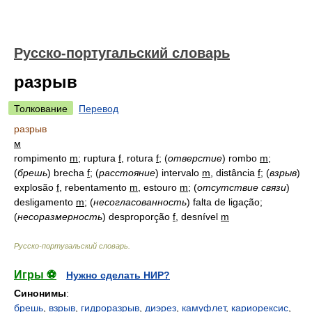
Русско-португальский словарь
разрыв
Толкование
Перевод
разрыв
м
rompimento
m
; ruptura
f
, rotura
f
;
(
отверстие
)
rombo
m
;
(
брешь
)
brecha
f
;
(
расстояние
)
intervalo
m
, distância
f
;
(
взрыв
)
explosão
f
, rebentamento
m
, estouro
m
;
(
отсутствие связи
)
desligamento
m
;
(
несогласованность
)
falta de ligação;
(
несоразмерность
)
desproporção
f
, desnível
m
Русско-португальский словарь
.
Игры ⚽
Нужно сделать НИР?
Синонимы
:
брешь
,
взрыв
,
гидроразрыв
,
диэрез
,
камуфлет
,
кариорексис
,