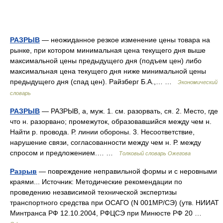
РАЗРЫВ
— неожиданное резкое изменение цены товара на
рынке, при котором минимальная цена текущего дня выше
максимальной цены предыдущего дня (подъем цен) либо
максимальная цена текущего дня ниже минимальной цены
предыдущего дня (спад цен). Райзберг Б.А.,… …
Экономический
словарь
РАЗРЫВ
— РАЗРЫВ, а, муж. 1. см. разорвать, ся. 2. Место, где
что н. разорвано; промежуток, образовавшийся между чем н.
Найти р. провода. Р. линии обороны. 3. Несоответствие,
нарушение связи, согласованности между чем н. Р. между
спросом и предложением.… …
Толковый словарь Ожегова
Разрыв
— повреждение неправильной формы и с неровными
краями... Источник: Методические рекомендации по
проведению независимой технической экспертизы
транспортного средства при ОСАГО (N 001МР/СЭ) (утв. НИИАТ
Минтранса РФ 12.10.2004, РФЦСЭ при Минюсте РФ 20 …